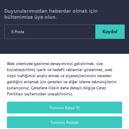
Duyurularımızdan haberdar olmak için
bültenimize üye olun.
Kaydol
Copyright © 2026 SOLD PROJE SATIŞ YÖNETİMİ VE
Web sitemizde gezinme deneyiminizi geliştirmek, size
GAYRİMENKUL İNŞAAT TİCARET LTD.ŞTİ. Tüm Hakları
kişiselleştirilmiş içerik ve hedefli reklamlar göstermek, web
Saklıdır.
sitesi trafiğimizi analiz etmek ve ziyaretçilerimizin nereden
geldiğini anlamak için çerezleri ve diğer izleme teknolojilerini
kullanıyoruz. Çerezlere ilişkin daha detaylı bilgiye Çerez
Politikası sayfamızdan ulaşabilirsiniz.
Web Business
® e-ticaret sistemleri ile hazırlanmıştır.
Tümünü Kabul Et
Tümünü Reddet