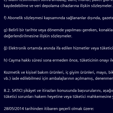
kaydedebilme ve veri depolama cihazlarına ilişkin sözleşmeler.
f) Abonelik sözleşmesi kapsamında sağlananlar dışında, gazete v
g) Belirli bir tarihte veya dönemde yapılması gereken, konakl
değerlendirilmesine ilişkin sözleşmeler.
ğ) Elektronik ortamda anında ifa edilen hizmetler veya tüketici
h) Cayma hakkı süresi sona ermeden önce, tüketicinin onayı ile
Kozmetik ve kişisel bakım ürünleri, iç giyim ürünleri, mayo, bik
vb.) iade edilebilmesi için ambalajlarının açılmamış, denenm
8.2. SATICI şikâyet ve itirazları konusunda başvurularını, aşağı
tüketici sorunları hakem heyetine veya tüketici mahkemesine yapa
28/05/2014 tarihinden itibaren geçerli olmak üzere: