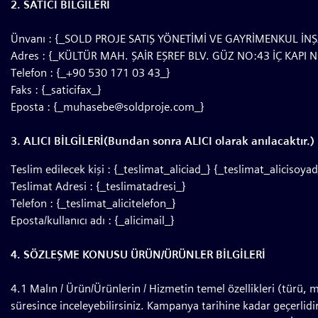
2. SATICI BİLGİLERİ
Ünvanı : {_SOLD PROJE SATIŞ YÖNETİMİ VE GAYRİMENKUL İNŞA
Adres : {_KÜLTÜR MAH. ŞAİR EŞREF BLV. GÜZ NO:43 İÇ KAPI 
Telefon : {_+90 530 171 03 43_}
Faks : {_saticifax_}
Eposta : {
_muhasebe@soldproje.com
_}
3. ALICI BİLGİLERİ(Bundan sonra ALICI olarak anılacaktır.)
Teslim edilecek kişi : {_teslimat_aliciad_} {_teslimat_alicisoya
Teslimat Adresi : {_teslimatadresi_}
Telefon : {_teslimat_alicitelefon_}
Eposta/kullanıcı adı : {_alicimail_}
4. SÖZLEŞME KONUSU ÜRÜN/ÜRÜNLER BİLGİLERİ
4.1 Malın / Ürün/Ürünlerin / Hizmetin temel özellikleri (türü, 
süresince inceleyebilirsiniz. Kampanya tarihine kadar geçerlidir