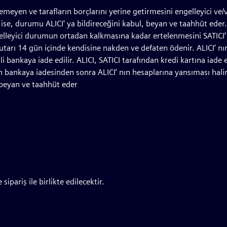
emeyen ve tarafların borçlarını yerine getirmesini engelleyici ve/v
se, durumu ALICI' ya bildireceğini kabul, beyan ve taahhüt eder.
gelleyici durumun ortadan kalkmasına kadar ertelenmesini SATICI’ 
utarı 14 gün içinde kendisine nakden ve defaten ödenir. ALICI’ nın 
li bankaya iade edilir. ALICI, SATICI tarafından kredi kartına iad
arın bankaya iadesinden sonra ALICI’ nın hesaplarına yansıması hal
 beyan ve taahhüt eder
sipariş ile birlikte edilecektir.