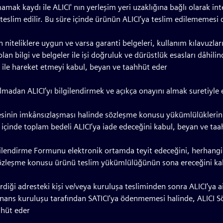
ak kaydı ile ALICI' nın yerleşim yeri uzaklığına bağlı olarak inter
a teslim edilir. Bu süre içinde ürünün ALICI’ya teslim edilememes
n niteliklere uygun ve varsa garanti belgeleri, kullanım kılavuzlar
an bilgi ve belgeler ile işi doğruluk ve dürüstlük esasları dâhilin
ü ile hareket etmeyi kabul, beyan ve taahhüt eder
an ALICI’yı bilgilendirmek ve açıkça onayını almak suretiyle eşit 
mesinin imkânsızlaşması halinde sözleşme konusu yükümlülüklerin
re içinde toplam bedeli ALICI’ya iade edeceğini kabul, beyan ve ta
lgilendirme Formunu elektronik ortamda teyit edeceğini, herhan
ın sözleşme konusu ürünü teslim yükümlülüğünün sona ereceğini k
ği adresteki kişi ve/veya kuruluşa tesliminden sonra ALICI'ya ait 
nans kuruluşu tarafından SATICI'ya ödenmemesi halinde, ALICI Sö
hhüt eder