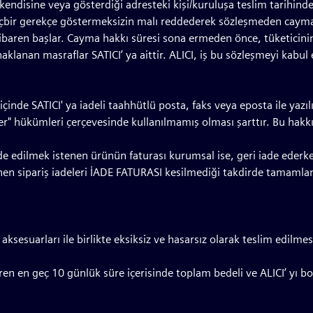
 kendisine veya gösterdiği adresteki kişi/kuruluşa teslim tarihinde
hiçbir gerekçe göstermeksizin malı reddederek sözleşmeden cayma
tibaren başlar. Cayma hakkı süresi sona ermeden önce, tüketicini
lanan masraflar SATICI’ ya aittir. ALICI, iş bu sözleşmeyi kabul
içinde SATICI' ya iadeli taahhütlü posta, faks veya eposta ile ya
 hükümleri çerçevesinde kullanılmamış olması şarttır. Bu hakkın
İade edilmek istenen ürünün faturası kurumsal ise, geri iade eder
en sipariş iadeleri İADE FATURASI kesilmediği takdirde tamamla
aksesuarları ile birlikte eksiksiz ve hasarsız olarak teslim edilm
en en geç 10 günlük süre içerisinde toplam bedeli ve ALICI’ yı bo