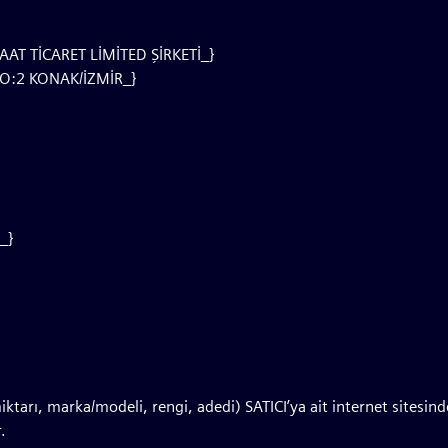
AT TİCARET LİMİTED ŞİRKETİ_}
NO:2 KONAK/İZMİR_}
d_}
miktarı, marka/modeli, rengi, adedi) SATICI’ya ait internet sitesi
.