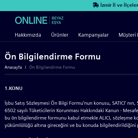
İzmir İl ve İlçelerine ücre
Hakkımızda
Ürünler
Kampanyalar
Müşteri 
Ön Bilgilendirme Formu
Anasayfa
Ön Bilgilendirme Formu
1.KONU
İşbu Satış Sözleşmesi Ön Bilgi Formu’nun konusu, SATICI' nın, SİPA
6502 sayılı Tüketicilerin Korunması Hakkındaki Kanun - Mesaf
bu ön bilgilendirme formunu kabul etmekle ALICI, sözleşme konu
yükümlülüğü altına gireceğini ve bu konuda bilgilendirildiğini