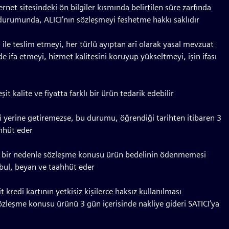
net sitesindeki ön bilgiler kısmında belirtilen süre zarfında
i durumunda, ALICI’nın sözleşmeyi feshetme hakkı saklıdır
ı ile teslim etmeyi, her türlü ayıptan arî olarak yasal mevzuat
de ifa etmeyi, hizmet kalitesini koruyup yükseltmeyi, işin ifası
kalite ve fiyatta farklı bir ürün tedarik edebilir
i yerine getiremezse, bu durumu, öğrendiği tarihten itibaren 3
ahhüt eder
gi bir nedenle sözleşme konusu ürün bedelinin ödenmemesi
abul, beyan ve taahhüt eder
kredi kartının yetkisiz kişilerce haksız kullanılması
zleşme konusu ürünü 3 gün içerisinde nakliye gideri SATICI’ya