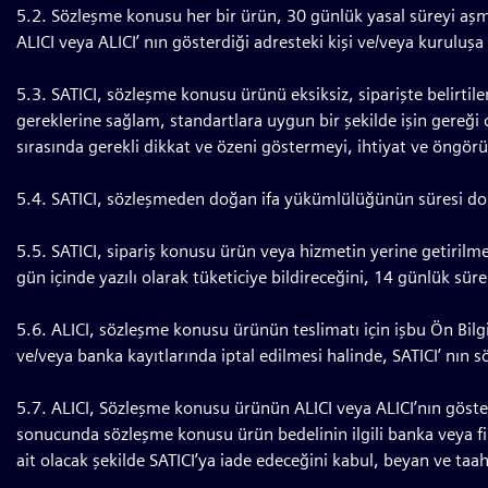
5.2. Sözleşme konusu her bir ürün, 30 günlük yasal süreyi aşmam
ALICI veya ALICI’ nın gösterdiği adresteki kişi ve/veya kuruluş
5.3. SATICI, sözleşme konusu ürünü eksiksiz, siparişte belirtile
gereklerine sağlam, standartlara uygun bir şekilde işin gereği ol
sırasında gerekli dikkat ve özeni göstermeyi, ihtiyat ve öngör
5.4. SATICI, sözleşmeden doğan ifa yükümlülüğünün süresi dolmad
5.5. SATICI, sipariş konusu ürün veya hizmetin yerine getiril
gün içinde yazılı olarak tüketiciye bildireceğini, 14 günlük sü
5.6. ALICI, sözleşme konusu ürünün teslimatı için işbu Ön Bi
ve/veya banka kayıtlarında iptal edilmesi halinde, SATICI’ n
5.7. ALICI, Sözleşme konusu ürünün ALICI veya ALICI’nın gösterdi
sonucunda sözleşme konusu ürün bedelinin ilgili banka veya fi
ait olacak şekilde SATICI’ya iade edeceğini kabul, beyan ve taa