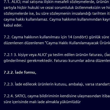
7.1. ALICI; mal satışına ilişkin mesafeli sözleşmelerde, ürünün
şartıyla hiçbir hukuki ve cezai sorumluluk üstlenmeksizin ve 
sözleşmelerde ise, bu süre sözleşmenin imzalandığı tarihten i
cayma hakkı kullanılamaz. Cayma hakkının kullanımından kaynak
kabul eder.
7.2. Cayma hakkının kullanılması için 14 (ondört) günlük süre 
düzenlenen düzenlenen "Cayma Hakkı Kullanılamayacak Ürünler"
7.2.1 3. kişiye veya ALICI’ ya teslim edilen ürünün faturası, (
gönderilmesi gerekmektedir. Faturası kurumlar adına düzenlen
7.2.2. İade formu,
7.2.3. İade edilecek ürünlerin kutusu, ambalajı, varsa standart 
7.2.4. SATICI, cayma bildiriminin kendisine ulaşmasından itibar
süre içerisinde malı iade almakla yükümlüdür