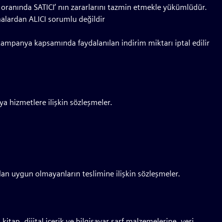
 oranında SATICI’ nın zararlarını tazmin etmekle yükümlüdür.
alardan ALICI sorumlu değildir
kampanya kapsamında faydalanılan indirim miktarı iptal edilir
ya hizmetlere ilişkin sözleşmeler.
dan uygun olmayanların teslimine ilişkin sözleşmeler.
ap, dijital içerik ve bilgisayar sarf malzemelerine, veri