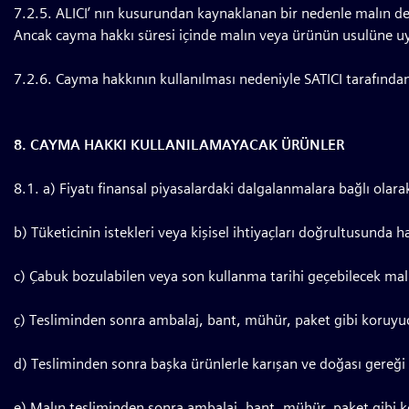
7.2.5. ALICI’ nın kusurundan kaynaklanan bir nedenle malın de
Ancak cayma hakkı süresi içinde malın veya ürünün usulüne uy
7.2.6. Cayma hakkının kullanılması nedeniyle SATICI tarafında
8. CAYMA HAKKI KULLANILAMAYACAK ÜRÜNLER
8.1. a) Fiyatı finansal piyasalardaki dalgalanmalara bağlı olar
b) Tüketicinin istekleri veya kişisel ihtiyaçları doğrultusunda h
c) Çabuk bozulabilen veya son kullanma tarihi geçebilecek malla
ç) Tesliminden sonra ambalaj, bant, mühür, paket gibi koruyucu
d) Tesliminden sonra başka ürünlerle karışan ve doğası gereği
e) Malın tesliminden sonra ambalaj, bant, mühür, paket gibi ko