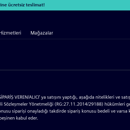
tsiz teslimat!
Hizmetleri
Mağazalar
RİŞ VEREN/ALICI' ya satışını yaptığı, aşağıda nitelikleri ve satış fi
eli Sözleşmeler Yönetmeliği (RG:27.11.2014/29188) hükümleri ger
su siparişi onayladığı takdirde sipariş konusu bedeli ve varsa ka
 peşinen kabul eder.