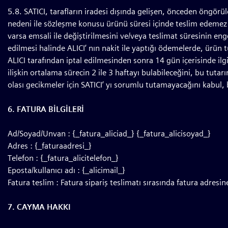
5.8. SATICI, tarafların iradesi dışında gelişen, önceden öngörül
nedeni ile sözleşme konusu ürünü süresi içinde teslim edemez i
varsa emsali ile değiştirilmesini ve/veya teslimat süresinin en
edilmesi halinde ALICI’ nın nakit ile yaptığı ödemelerde, ürün t
ALICI tarafından iptal edilmesinden sonra 14 gün içerisinde ilgi
ilişkin ortalama sürecin 2 ile 3 haftayı bulabileceğini, bu tut
olası gecikmeler için SATICI’ yı sorumlu tutamayacağını kabul,
6. FATURA BİLGİLERİ
Ad/Soyad/Unvan : {_fatura_aliciad_} {_fatura_alicisoyad_}
Adres : {_faturaadresi_}
Telefon : {_fatura_alicitelefon_}
Eposta/kullanıcı adı : {_alicimail_}
Fatura teslim : Fatura sipariş teslimatı sırasında fatura adresine 
7. CAYMA HAKKI