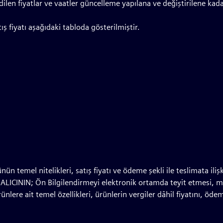
 edilen fiyatlar ve vaatler güncelleme yapılana ve değiştirilene kadar
 fiyatı aşağıdaki tabloda gösterilmiştir.
ün temel nitelikleri, satış fiyatı ve ödeme şekli ile teslimata iliş
 ALICININ; Ön Bilgilendirmeyi elektronik ortamda teyit etmesi, m
rünlere ait temel özellikleri, ürünlerin vergiler dâhil fiyatını, öde