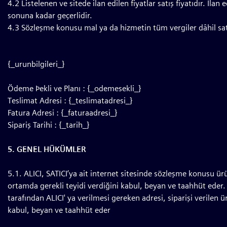
4.2 Listelenen ve sitede ilan edilen fiyatlar satış fiyatıdır. İlan
sonuna kadar geçerlidir.
4.3 Sözleşme konusu mal ya da hizmetin tüm vergiler dâhil satış
{_urunbilgileri_}
Ödeme Þekli ve Planı : {_odemesekli_}
Teslimat Adresi : {_teslimatadresi_}
Fatura Adresi : {_faturaadresi_}
Sipariş Tarihi : {_tarih_}
5. GENEL HÜKÜMLER
5.1. ALICI, SATICI’ya ait internet sitesinde sözleşme konusu ürün
ortamda gerekli teyidi verdiğini kabul, beyan ve taahhüt eder.
tarafından ALICI' ya verilmesi gereken adresi, siparişi verilen ü
kabul, beyan ve taahhüt eder