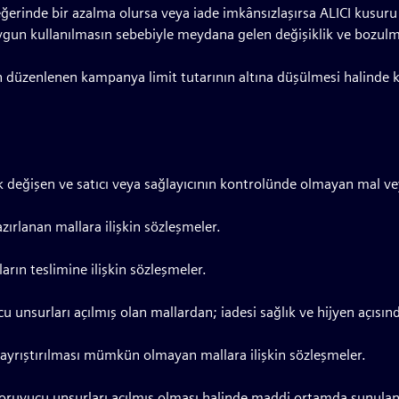
ğerinde bir azalma olursa veya iade imkânsızlaşırsa ALICI kusuru
gun kullanılmasın sebebiyle meydana gelen değişiklik ve bozulm
n düzenlenen kampanya limit tutarının altına düşülmesi halinde 
ak değişen ve satıcı veya sağlayıcının kontrolünde olmayan mal ve
azırlanan mallara ilişkin sözleşmeler.
rın teslimine ilişkin sözleşmeler.
 unsurları açılmış olan mallardan; iadesi sağlık ve hijyen açısın
 ayrıştırılması mümkün olmayan mallara ilişkin sözleşmeler.
ruyucu unsurları açılmış olması halinde maddi ortamda sunulan kit