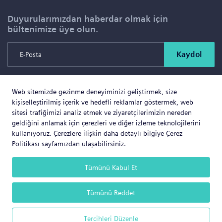
Duyurularımızdan haberdar olmak için
bültenimize üye olun.
Kaydol
Web sitemizde gezinme deneyiminizi geliştirmek, size
Copyright © 2026 SOLD PROJE SATIŞ YÖNETİMİ VE
kişiselleştirilmiş içerik ve hedefli reklamlar göstermek, web
GAYRİMENKUL İNŞAAT TİCARET LTD.ŞTİ. Tüm Hakları
sitesi trafiğimizi analiz etmek ve ziyaretçilerimizin nereden
geldiğini anlamak için çerezleri ve diğer izleme teknolojilerini
Saklıdır.
kullanıyoruz. Çerezlere ilişkin daha detaylı bilgiye Çerez
Politikası sayfamızdan ulaşabilirsiniz.
Tümünü Kabul Et
Web Business
® e-ticaret sistemleri ile hazırlanmıştır.
Tümünü Reddet
Tercihleri Düzenle