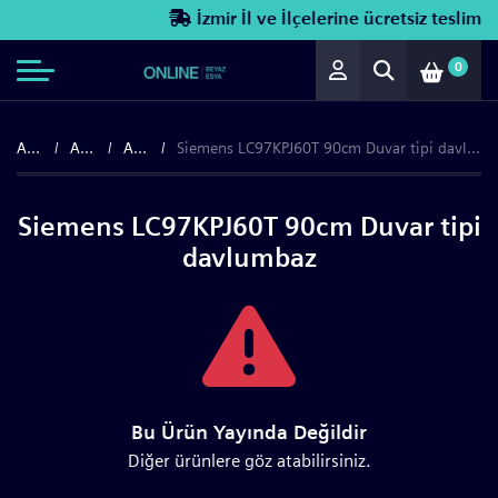
İzmir İl ve İlçelerine ücretsiz teslimat!
0
Anasayfa
Ankastre
Ankastre Davlumbazlar
Siemens LC97KPJ60T 90cm Duvar tipi davlumbaz
Siemens LC97KPJ60T 90cm Duvar tipi
davlumbaz
Bu Ürün Yayında Değildir
Diğer ürünlere göz atabilirsiniz.