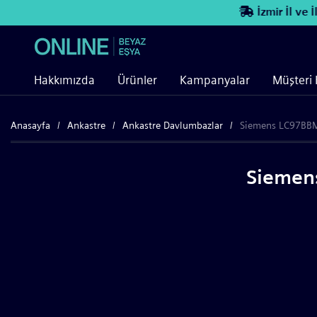
İzmir İl ve İlç
Hakkımızda
Ürünler
Kampanyalar
Müşteri 
Anasayfa
Ankastre
Ankastre Davlumbazlar
Siemens LC97BBM
Siemen