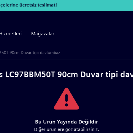
elerine ücretsiz teslimat!
Hizmetleri
Mağazalar
50T 90cm Duvar tipi davlumbaz
s LC97BBM50T 90cm Duvar tipi da
Bu Ürün Yayında Değildir
Diğer ürünlere göz atabilirsiniz.