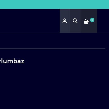
0
vlumbaz