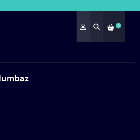
0
vlumbaz