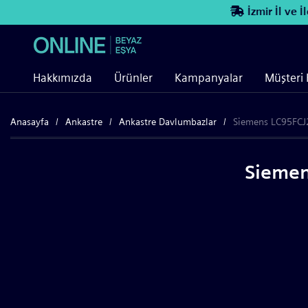
İzmir İl ve İlç
Hakkımızda
Ürünler
Kampanyalar
Müşteri 
Anasayfa
Ankastre
Ankastre Davlumbazlar
Siemens LC95FCJ
Siemen