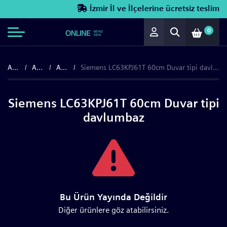
İzmir İl ve İlçelerine ücretsiz teslimat!
0
Anasayfa
Ankastre
Ankastre Davlumbazlar
Siemens LC63KPJ61T 60cm Duvar tipi davlumbaz
Siemens LC63KPJ61T 60cm Duvar tipi
davlumbaz
Bu Ürün Yayında Değildir
Diğer ürünlere göz atabilirsiniz.