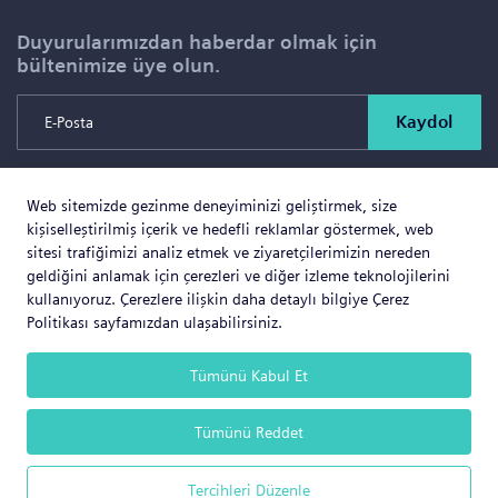
Duyurularımızdan haberdar olmak için
bültenimize üye olun.
Kaydol
Web sitemizde gezinme deneyiminizi geliştirmek, size
Copyright © 2026 SOLD PROJE SATIŞ YÖNETİMİ VE
kişiselleştirilmiş içerik ve hedefli reklamlar göstermek, web
GAYRİMENKUL İNŞAAT TİCARET LTD.ŞTİ. Tüm Hakları
sitesi trafiğimizi analiz etmek ve ziyaretçilerimizin nereden
geldiğini anlamak için çerezleri ve diğer izleme teknolojilerini
Saklıdır.
kullanıyoruz. Çerezlere ilişkin daha detaylı bilgiye Çerez
Politikası sayfamızdan ulaşabilirsiniz.
Tümünü Kabul Et
Web Business
® e-ticaret sistemleri ile hazırlanmıştır.
Tümünü Reddet
Tercihleri Düzenle