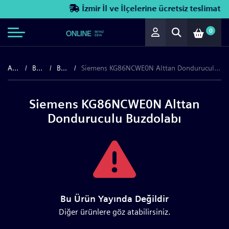
İzmir İl ve İlçelerine ücretsiz teslimat!
0
Anasayfa
Beyaz Eşya
Buzdolapları
Siemens KG86NCWE0N Alttan Donduruculu Buzdolabı
Siemens KG86NCWE0N Alttan
Donduruculu Buzdolabı
Bu Ürün Yayında Değildir
Diğer ürünlere göz atabilirsiniz.