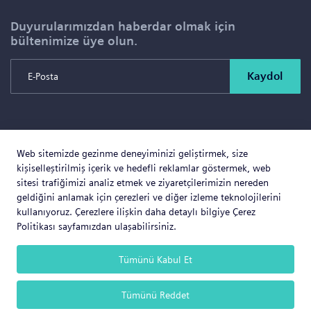
Duyurularımızdan haberdar olmak için
bültenimize üye olun.
Kaydol
Copyright © 2026 SOLD PROJE SATIŞ YÖNETİMİ VE
Web sitemizde gezinme deneyiminizi geliştirmek, size
GAYRİMENKUL İNŞAAT TİCARET LTD.ŞTİ. Tüm Hakları
kişiselleştirilmiş içerik ve hedefli reklamlar göstermek, web
Saklıdır.
sitesi trafiğimizi analiz etmek ve ziyaretçilerimizin nereden
geldiğini anlamak için çerezleri ve diğer izleme teknolojilerini
kullanıyoruz. Çerezlere ilişkin daha detaylı bilgiye Çerez
Politikası sayfamızdan ulaşabilirsiniz.
Web Business
® e-ticaret sistemleri ile hazırlanmıştır.
Tümünü Kabul Et
Tümünü Reddet