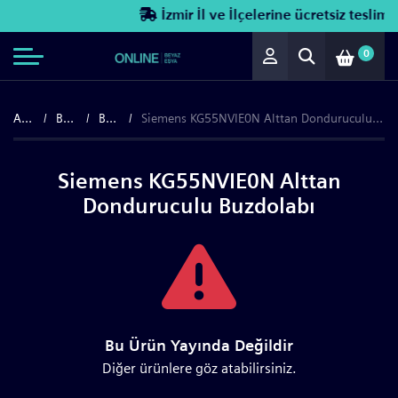
İzmir İl ve İlçelerine ücretsiz teslimat
0
Anasayfa
Beyaz Eşya
Buzdolapları
Siemens KG55NVIE0N Alttan Donduruculu Buzdolabı
Siemens KG55NVIE0N Alttan
Donduruculu Buzdolabı
Bu Ürün Yayında Değildir
Diğer ürünlere göz atabilirsiniz.