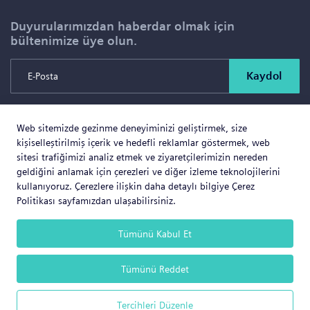
Duyurularımızdan haberdar olmak için
bültenimize üye olun.
Kaydol
Web sitemizde gezinme deneyiminizi geliştirmek, size
Copyright © 2026 SOLD PROJE SATIŞ YÖNETİMİ VE
kişiselleştirilmiş içerik ve hedefli reklamlar göstermek, web
GAYRİMENKUL İNŞAAT TİCARET LTD.ŞTİ. Tüm Hakları
sitesi trafiğimizi analiz etmek ve ziyaretçilerimizin nereden
geldiğini anlamak için çerezleri ve diğer izleme teknolojilerini
Saklıdır.
kullanıyoruz. Çerezlere ilişkin daha detaylı bilgiye Çerez
Politikası sayfamızdan ulaşabilirsiniz.
Tümünü Kabul Et
Web Business
® e-ticaret sistemleri ile hazırlanmıştır.
Tümünü Reddet
Tercihleri Düzenle