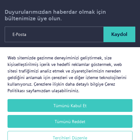
Duyurularımızdan haberdar olmak için
bültenimize üye olun.
Kaydol
Web sitemizde gezinme deneyiminizi geliştirmek, size
Copyright © 2026 SOLD PROJE SATIŞ YÖNETİMİ VE
kişiselleştirilmiş içerik ve hedefli reklamlar göstermek, web
GAYRİMENKUL İNŞAAT TİCARET LTD.ŞTİ. Tüm Hakları
sitesi trafiğimizi analiz etmek ve ziyaretçilerimizin nereden
geldiğini anlamak için çerezleri ve diğer izleme teknolojilerini
Saklıdır.
kullanıyoruz. Çerezlere ilişkin daha detaylı bilgiye Çerez
Politikası sayfamızdan ulaşabilirsiniz.
Tümünü Kabul Et
Web Business
® e-ticaret sistemleri ile hazırlanmıştır.
Tümünü Reddet
Tercihleri Düzenle