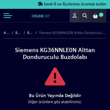
İzmir İl ve İlçelerine ücretsiz teslimat!
0
Anasayfa
Beyaz Eşya
Buzdolapları
Siemens KG36NNLE0N Alttan Donduruculu Buzdolabı
Siemens KG36NNLE0N Alttan
Donduruculu Buzdolabı
Bu Ürün Yayında Değildir
Diğer ürünlere göz atabilirsiniz.