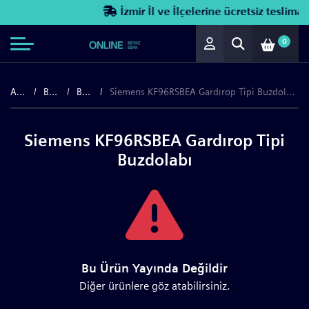
İzmir İl ve İlçelerine ücretsiz teslimat!
0
Anasayfa
Beyaz Eşya
Buzdolapları
Siemens KF96RSBEA Gardırop Tipi Buzdolabı
Siemens KF96RSBEA Gardırop Tipi
Buzdolabı
Bu Ürün Yayında Değildir
Diğer ürünlere göz atabilirsiniz.