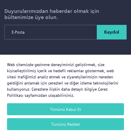
Duyurularımızdan haberdar olmak için
bültenimize üye olun.
Kaydol
Copyright © 2026 SOLD PROJE SATIŞ YÖNETİMİ VE
Web sitemizde gezinme deneyiminizi geliştirmek, size
GAYRİMENKUL İNŞAAT TİCARET LTD.ŞTİ. Tüm Hakları
kişiselleştirilmiş içerik ve hedefli reklamlar göstermek, web
Saklıdır.
sitesi trafiğimizi analiz etmek ve ziyaretçilerimizin nereden
geldiğini anlamak için çerezleri ve diğer izleme teknolojilerini
kullanıyoruz. Çerezlere ilişkin daha detaylı bilgiye Çerez
Politikası sayfamızdan ulaşabilirsiniz.
Web Business
® e-ticaret sistemleri ile hazırlanmıştır.
Tümünü Kabul Et
Tümünü Reddet