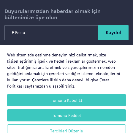
Duyurularımızdan haberdar olmak için
bültenimize üye olun.
Kaydol
Web sitemizde gezinme deneyiminizi geliştirmek, size
Copyright © 2026 SOLD PROJE SATIŞ YÖNETİMİ VE
kişiselleştirilmiş içerik ve hedefli reklamlar göstermek, web
GAYRİMENKUL İNŞAAT TİCARET LTD.ŞTİ. Tüm Hakları
sitesi trafiğimizi analiz etmek ve ziyaretçilerimizin nereden
geldiğini anlamak için çerezleri ve diğer izleme teknolojilerini
Saklıdır.
kullanıyoruz. Çerezlere ilişkin daha detaylı bilgiye Çerez
Politikası sayfamızdan ulaşabilirsiniz.
Tümünü Kabul Et
Web Business
® e-ticaret sistemleri ile hazırlanmıştır.
Tümünü Reddet
Tercihleri Düzenle