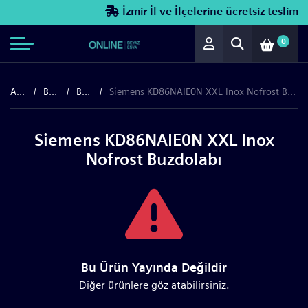
İzmir İl ve İlçelerine ücretsiz teslimat!
0
Anasayfa
Beyaz Eşya
Buzdolapları
Siemens KD86NAIE0N XXL Inox Nofrost Buzdolabı
Siemens KD86NAIE0N XXL Inox
Nofrost Buzdolabı
Bu Ürün Yayında Değildir
Diğer ürünlere göz atabilirsiniz.