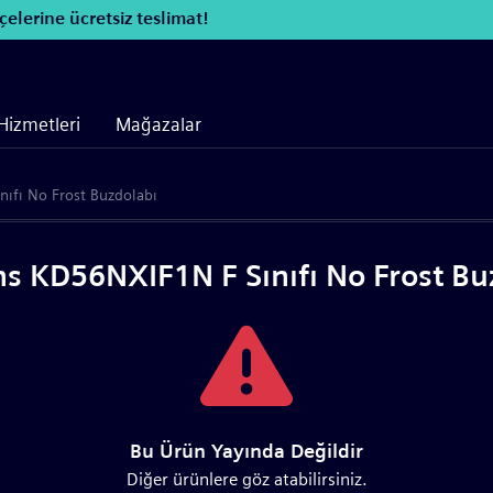
elerine ücretsiz teslimat!
Hizmetleri
Mağazalar
ıfı No Frost Buzdolabı
s KD56NXIF1N F Sınıfı No Frost Bu
Bu Ürün Yayında Değildir
Diğer ürünlere göz atabilirsiniz.