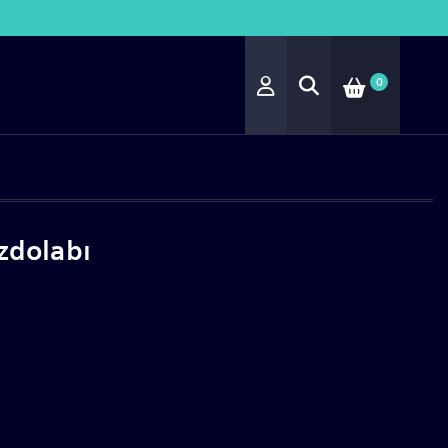
0
zdolabı