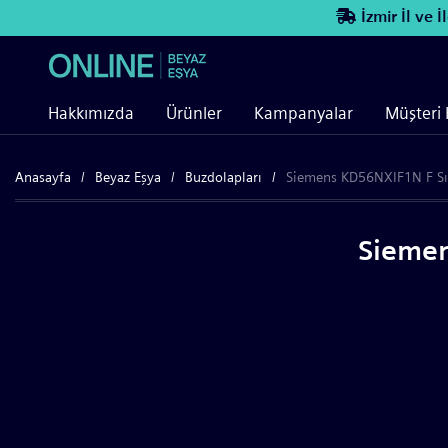
İzmir İl ve İlç
Hakkımızda
Ürünler
Kampanyalar
Müşteri 
Anasayfa
Beyaz Eşya
Buzdolapları
Siemens KD56NXIF1N F Sın
Siemen