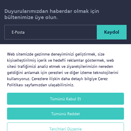
Duyurularımızdan haberdar olmak için
bültenimize üye olun.
Kaydol
Web sitemizde gezinme deneyiminizi geliştirmek, size
Copyright © 2026 SOLD PROJE SATIŞ YÖNETİMİ VE
kişiselleştirilmiş içerik ve hedefli reklamlar göstermek, web
GAYRİMENKUL İNŞAAT TİCARET LTD.ŞTİ. Tüm Hakları
sitesi trafiğimizi analiz etmek ve ziyaretçilerimizin nereden
geldiğini anlamak için çerezleri ve diğer izleme teknolojilerini
Saklıdır.
kullanıyoruz. Çerezlere ilişkin daha detaylı bilgiye Çerez
Politikası sayfamızdan ulaşabilirsiniz.
Tümünü Kabul Et
Web Business
® e-ticaret sistemleri ile hazırlanmıştır.
Tümünü Reddet
Tercihleri Düzenle