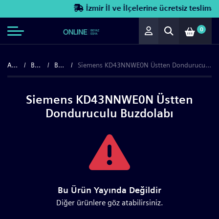
İzmir İl ve İlçelerine ücretsiz teslimat!
0
Anasayfa
Beyaz Eşya
Buzdolapları
Siemens KD43NNWE0N Üstten Donduruculu Buzdolabı
Siemens KD43NNWE0N Üstten
Donduruculu Buzdolabı
Bu Ürün Yayında Değildir
Diğer ürünlere göz atabilirsiniz.