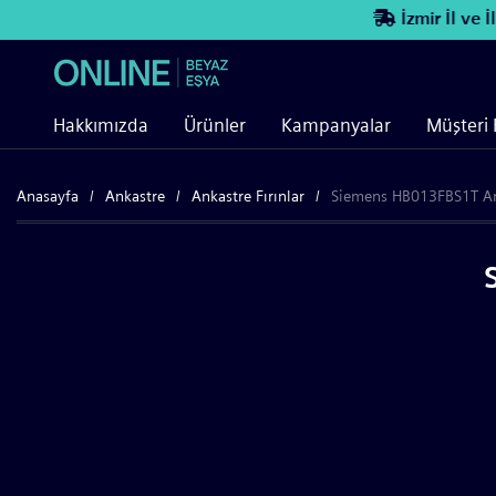
İzmir İl ve İlç
Hakkımızda
Ürünler
Kampanyalar
Müşteri 
Anasayfa
Ankastre
Ankastre Fırınlar
Siemens HB013FBS1T Ank