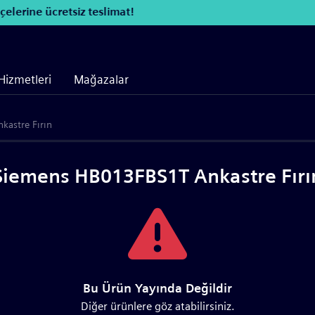
elerine ücretsiz teslimat!
Hizmetleri
Mağazalar
astre Fırın
Siemens HB013FBS1T Ankastre Fırı
Bu Ürün Yayında Değildir
Diğer ürünlere göz atabilirsiniz.