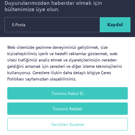
Duyurularımızdan haberdar olmak için
bültenimize üye olun.
Kaydol
Web sitemizde gezinme deneyiminizi geliştirmek, size
Copyright © 2026 SOLD PROJE SATIŞ YÖNETİMİ VE
kişiselleştirilmiş içerik ve hedefli reklamlar göstermek, web
GAYRİMENKUL İNŞAAT TİCARET LTD.ŞTİ. Tüm Hakları
sitesi trafiğimizi analiz etmek ve ziyaretçilerimizin nereden
geldiğini anlamak için çerezleri ve diğer izleme teknolojilerini
Saklıdır.
kullanıyoruz. Çerezlere ilişkin daha detaylı bilgiye Çerez
Politikası sayfamızdan ulaşabilirsiniz.
Tümünü Kabul Et
Web Business
® e-ticaret sistemleri ile hazırlanmıştır.
Tümünü Reddet
Tercihleri Düzenle