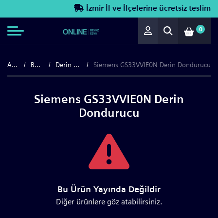
İzmir İl ve İlçelerine ücretsiz teslimat!
0
Anasayfa
Beyaz Eşya
Derin Dondurucular
Siemens GS33VVIE0N Derin Dondurucu
Siemens GS33VVIE0N Derin
Dondurucu
Bu Ürün Yayında Değildir
Diğer ürünlere göz atabilirsiniz.