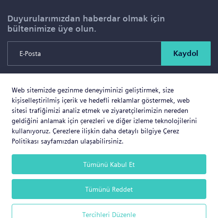
Duyurularımızdan haberdar olmak için
bültenimize üye olun.
Kaydol
Web sitemizde gezinme deneyiminizi geliştirmek, size
Copyright © 2026 SOLD PROJE SATIŞ YÖNETİMİ VE
kişiselleştirilmiş içerik ve hedefli reklamlar göstermek, web
GAYRİMENKUL İNŞAAT TİCARET LTD.ŞTİ. Tüm Hakları
sitesi trafiğimizi analiz etmek ve ziyaretçilerimizin nereden
geldiğini anlamak için çerezleri ve diğer izleme teknolojilerini
Saklıdır.
kullanıyoruz. Çerezlere ilişkin daha detaylı bilgiye Çerez
Politikası sayfamızdan ulaşabilirsiniz.
Tümünü Kabul Et
Web Business
® e-ticaret sistemleri ile hazırlanmıştır.
Tümünü Reddet
Tercihleri Düzenle