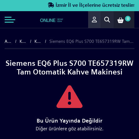
İzmir İl ve İlçelerine ücretsiz teslimat!
0
Anasayfa
Küçük Ev Aletleri
Kahve Makineleri
Siemens EQ6 Plus S700 TE657319RW Tam Otomatik Kahve Makinesi
Siemens EQ6 Plus S700 TE657319RW
Tam Otomatik Kahve Makinesi
Bu Ürün Yayında Değildir
Diğer ürünlere göz atabilirsiniz.