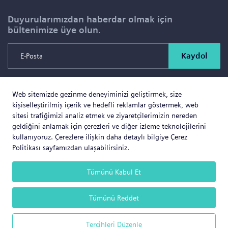
Duyurularımızdan haberdar olmak için
bültenimize üye olun.
Kaydol
Web sitemizde gezinme deneyiminizi geliştirmek, size
Copyright © 2026 SOLD PROJE SATIŞ YÖNETİMİ VE
kişiselleştirilmiş içerik ve hedefli reklamlar göstermek, web
GAYRİMENKUL İNŞAAT TİCARET LTD.ŞTİ. Tüm Hakları
sitesi trafiğimizi analiz etmek ve ziyaretçilerimizin nereden
geldiğini anlamak için çerezleri ve diğer izleme teknolojilerini
Saklıdır.
kullanıyoruz. Çerezlere ilişkin daha detaylı bilgiye Çerez
Politikası sayfamızdan ulaşabilirsiniz.
Tümünü Kabul Et
Web Business
® e-ticaret sistemleri ile hazırlanmıştır.
Tümünü Reddet
Tercihleri Düzenle