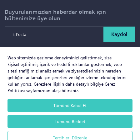
Duyurularımızdan haberdar olmak için
bültenimize üye olun.
Kaydol
Web sitemizde gezinme deneyiminizi geliştirmek, size
Copyright © 2026 SOLD PROJE SATIŞ YÖNETİMİ VE
kişiselleştirilmiş içerik ve hedefli reklamlar göstermek, web
GAYRİMENKUL İNŞAAT TİCARET LTD.ŞTİ. Tüm Hakları
sitesi trafiğimizi analiz etmek ve ziyaretçilerimizin nereden
geldiğini anlamak için çerezleri ve diğer izleme teknolojilerini
Saklıdır.
kullanıyoruz. Çerezlere ilişkin daha detaylı bilgiye Çerez
Politikası sayfamızdan ulaşabilirsiniz.
Tümünü Kabul Et
Web Business
® e-ticaret sistemleri ile hazırlanmıştır.
Tümünü Reddet
Tercihleri Düzenle