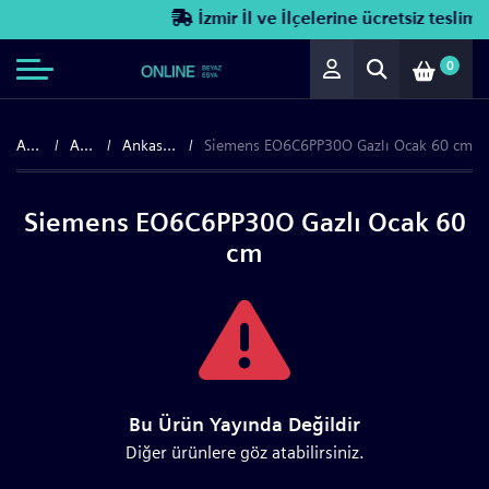
İzmir İl ve İlçelerine ücretsiz teslimat
0
Anasayfa
Ankastre
Ankastre Ocaklar
Siemens EO6C6PP30O Gazlı Ocak 60 cm
Siemens EO6C6PP30O Gazlı Ocak 60
cm
Bu Ürün Yayında Değildir
Diğer ürünlere göz atabilirsiniz.