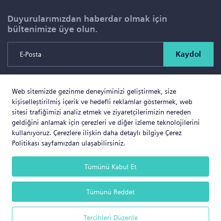
Duyurularımızdan haberdar olmak için
bültenimize üye olun.
Kaydol
Web sitemizde gezinme deneyiminizi geliştirmek, size
Copyright © 2026 SOLD PROJE SATIŞ YÖNETİMİ VE
kişiselleştirilmiş içerik ve hedefli reklamlar göstermek, web
GAYRİMENKUL İNŞAAT TİCARET LTD.ŞTİ. Tüm Hakları
sitesi trafiğimizi analiz etmek ve ziyaretçilerimizin nereden
geldiğini anlamak için çerezleri ve diğer izleme teknolojilerini
Saklıdır.
kullanıyoruz. Çerezlere ilişkin daha detaylı bilgiye Çerez
Politikası sayfamızdan ulaşabilirsiniz.
Tümünü Kabul Et
Web Business
® e-ticaret sistemleri ile hazırlanmıştır.
Tümünü Reddet
Tercihleri Düzenle