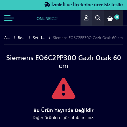
İzmir İl ve İlçelerine ücretsiz teslimat
0
Anasayfa
Beyaz Eşya
Set Üstü Ocaklar
Siemens EO6C2PP30O Gazlı Ocak 60 cm
Siemens EO6C2PP30O Gazlı Ocak 60
cm
Bu Ürün Yayında Değildir
Diğer ürünlere göz atabilirsiniz.