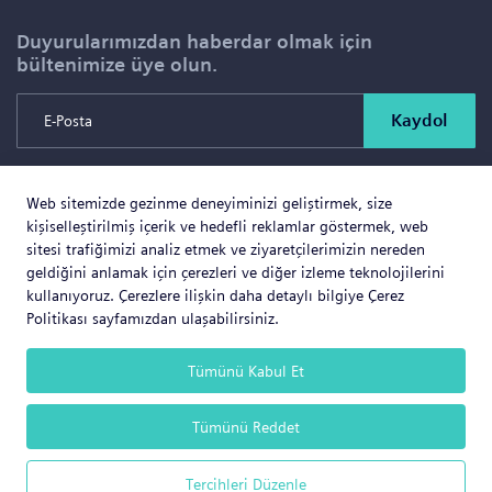
Duyurularımızdan haberdar olmak için
bültenimize üye olun.
Kaydol
Web sitemizde gezinme deneyiminizi geliştirmek, size
Copyright © 2026 SOLD PROJE SATIŞ YÖNETİMİ VE
kişiselleştirilmiş içerik ve hedefli reklamlar göstermek, web
GAYRİMENKUL İNŞAAT TİCARET LTD.ŞTİ. Tüm Hakları
sitesi trafiğimizi analiz etmek ve ziyaretçilerimizin nereden
geldiğini anlamak için çerezleri ve diğer izleme teknolojilerini
Saklıdır.
kullanıyoruz. Çerezlere ilişkin daha detaylı bilgiye Çerez
Politikası sayfamızdan ulaşabilirsiniz.
Tümünü Kabul Et
Web Business
® e-ticaret sistemleri ile hazırlanmıştır.
Tümünü Reddet
Tercihleri Düzenle