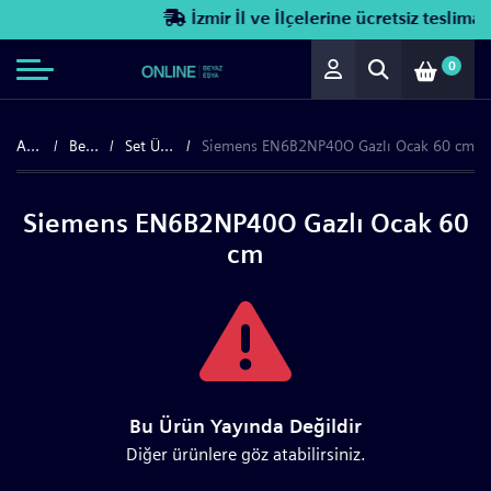
İzmir İl ve İlçelerine ücretsiz teslimat!
0
Anasayfa
Beyaz Eşya
Set Üstü Ocaklar
Siemens EN6B2NP40O Gazlı Ocak 60 cm
Siemens EN6B2NP40O Gazlı Ocak 60
cm
Bu Ürün Yayında Değildir
Diğer ürünlere göz atabilirsiniz.