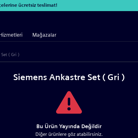
elerine ücretsiz teslimat!
Hizmetleri
Mağazalar
Set ( Gri )
Siemens Ankastre Set ( Gri )
Bu Ürün Yayında Değildir
Diğer ürünlere göz atabilirsiniz.