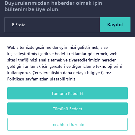
Duyurularımızdan haberdar olmak için
bültenimize üye olun.
Kaydol
Web sitemizde gezinme deneyiminizi geliştirmek, size
Copyright © 2026 SOLD PROJE SATIŞ YÖNETİMİ VE
kişiselleştirilmiş içerik ve hedefli reklamlar göstermek, web
GAYRİMENKUL İNŞAAT TİCARET LTD.ŞTİ. Tüm Hakları
sitesi trafiğimizi analiz etmek ve ziyaretçilerimizin nereden
geldiğini anlamak için çerezleri ve diğer izleme teknolojilerini
Saklıdır.
kullanıyoruz. Çerezlere ilişkin daha detaylı bilgiye Çerez
Politikası sayfamızdan ulaşabilirsiniz.
Tümünü Kabul Et
Web Business
® e-ticaret sistemleri ile hazırlanmıştır.
Tümünü Reddet
Tercihleri Düzenle