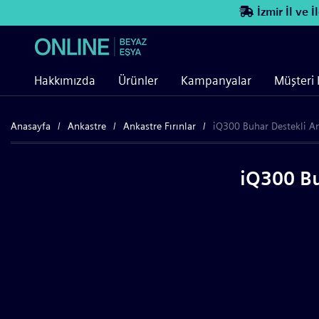
İzmir İl ve İlç
Hakkımızda
Ürünler
Kampanyalar
Müşteri 
Anasayfa
Ankastre
Ankastre Fırınlar
iQ300 Buhar Destekli An
iQ300 Bu