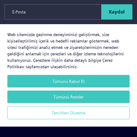
Kaydol
Web sitemizde gezinme deneyiminizi geliştirmek, size
Copyright © 2026 SOLD PROJE SATIŞ YÖNETİMİ VE
kişiselleştirilmiş içerik ve hedefli reklamlar göstermek, web
GAYRİMENKUL İNŞAAT TİCARET LTD.ŞTİ. Tüm Hakları
sitesi trafiğimizi analiz etmek ve ziyaretçilerimizin nereden
geldiğini anlamak için çerezleri ve diğer izleme teknolojilerini
Saklıdır.
kullanıyoruz. Çerezlere ilişkin daha detaylı bilgiye Çerez
Politikası sayfamızdan ulaşabilirsiniz.
Tümünü Kabul Et
Web Business
® e-ticaret sistemleri ile hazırlanmıştır.
Tümünü Reddet
Tercihleri Düzenle