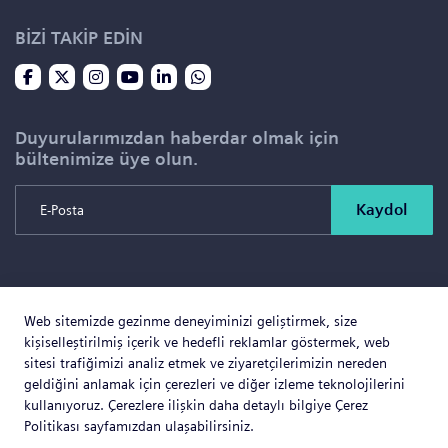
BİZİ TAKİP EDİN
Duyurularımızdan haberdar olmak için
bültenimize üye olun.
Kaydol
Copyright © 2026 SOLD PROJE SATIŞ YÖNETİMİ VE
Web sitemizde gezinme deneyiminizi geliştirmek, size
GAYRİMENKUL İNŞAAT TİCARET LTD.ŞTİ. Tüm Hakları
kişiselleştirilmiş içerik ve hedefli reklamlar göstermek, web
Saklıdır.
sitesi trafiğimizi analiz etmek ve ziyaretçilerimizin nereden
geldiğini anlamak için çerezleri ve diğer izleme teknolojilerini
kullanıyoruz. Çerezlere ilişkin daha detaylı bilgiye Çerez
Politikası sayfamızdan ulaşabilirsiniz.