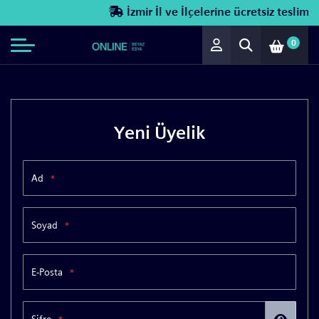
İzmir İl ve İlçelerine ücretsiz teslimat!
0
Yeni Üyelik
Ad
*
Soyad
*
E-Posta
*