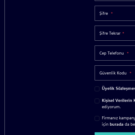
Şifre
*
Şifre Tekrar
*
Cep Telefonu
*
Güvenlik Kodu
*
Üyelik Sözleşmes
Kişisel Verileri
ediyorum.
Firmanız kampanya
için
burada
da bel