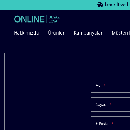
İzmir İl ve İlçe
Hakkımızda
Ürünler
Kampanyalar
Müşteri 
Ad
*
Soyad
*
E-Posta
*