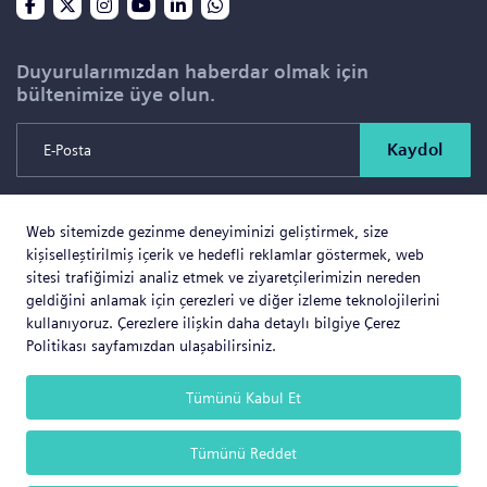
Duyurularımızdan haberdar olmak için
bültenimize üye olun.
Kaydol
Web sitemizde gezinme deneyiminizi geliştirmek, size
Copyright © 2026 SOLD PROJE SATIŞ YÖNETİMİ VE
kişiselleştirilmiş içerik ve hedefli reklamlar göstermek, web
GAYRİMENKUL İNŞAAT TİCARET LTD.ŞTİ. Tüm Hakları
sitesi trafiğimizi analiz etmek ve ziyaretçilerimizin nereden
geldiğini anlamak için çerezleri ve diğer izleme teknolojilerini
Saklıdır.
kullanıyoruz. Çerezlere ilişkin daha detaylı bilgiye Çerez
Politikası sayfamızdan ulaşabilirsiniz.
Tümünü Kabul Et
Web Business
® e-ticaret sistemleri ile hazırlanmıştır.
Tümünü Reddet